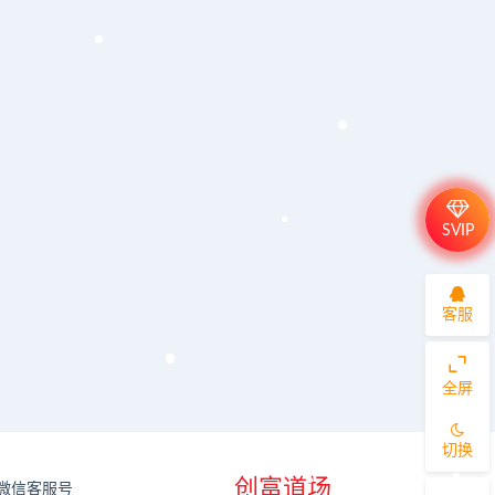
SVIP
客服
全屏
切换
创富道场
微信客服号