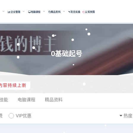
能
企业管理
电脑课程
精品资料
✎项目实操
认知突围
0基础起号
内容持续上新
技能
电脑课程
精品资料
费
VIP优惠
热度