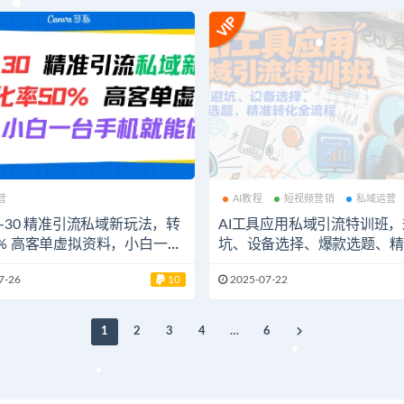
营
AI教程
短视频营销
私域运营
0-30 精准引流私域新玩法，转
AI工具应用私域引流特训班
0% 高客单虚拟资料，小白一台
坑、设备选择、爆款选题、精
能做
全流程
7-26
10
2025-07-22
1
2
3
4
…
6