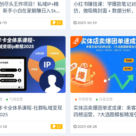
网创尽头王炸项目！私域IP+精
小红书赚钱课：学爆款笔记对
，新手小白在家躺賺日入1k，
仿，做吸睛封面 + 数据分析
也能上手
现秘籍
1-05
10
2025-10-19
销
私域运营
市场营销
抖音运营
年卡全体系课程-社群私域变现
实体店卖爆团单速成课：来客
025
四榜运营，7大选题模板精准
0-18
10
2025-08-28