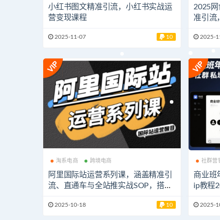
小红书图文精准引流，小红书实战运
2025
营变现课程
准引流
零经验
2025-11-07
10
2025-1
淘系电商
跨境电商
社群营
阿里国际站运营系列课，涵盖精准引
商业班
流、直通车与全站推实战SOP，搭配
ip教程2
AI效率工具包与高阶增长玩法
2025-10-18
10
2025-1