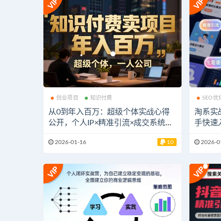
创业项目
知识付费
SEO优
从0到年入百万：超级个体实战心得
淘系实战
公开，个人IP×精准引流×成交系统全
手快速
拆解
现店铺
2026-01-16
10
2026-0