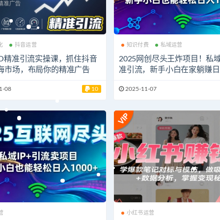
化
抖音运营
知识付费
私域运营
EO精准引流实操课，抓住抖音
2025网创尽头王炸项目！私域 I
海市场，布局你的精准广告
准引流，新手小白在家躺赚日入
0+
1-08
10
2025-11-07
营
小红书运营