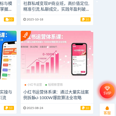
标与模
社群私域变现IP商业班，高价值定位,
，掌握变
精准引流,私聊成交，实践年盈利破百
万
10
2025-10-18
10
小红书运营
短视频营销
实操与
小红书运营体系课：通过大量实战案
SVIP
引流
例拆解0-1000W爆款算法全攻略
10
2025-08-24
10
客服