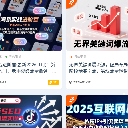
化
淘系电商
淘系电商
进阶营(更新2026-1月)：新
无界关键词爆流课，破局布局
入门、老手突破流量瓶颈，实
阶段精准引流，实现流量翻倍
精准引流与ROI提升
业绩增长50%+。
1-11
10
2026-01-10